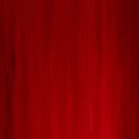
Logowanie
Rejestracja