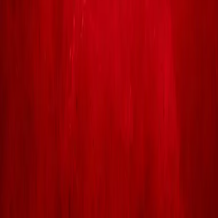
Platforma licencyjna
Polskiego Związku
Sportów Wrotkarskich
Panel logowania
Email
Hasło
Zaloguj
Przypomnij hasło