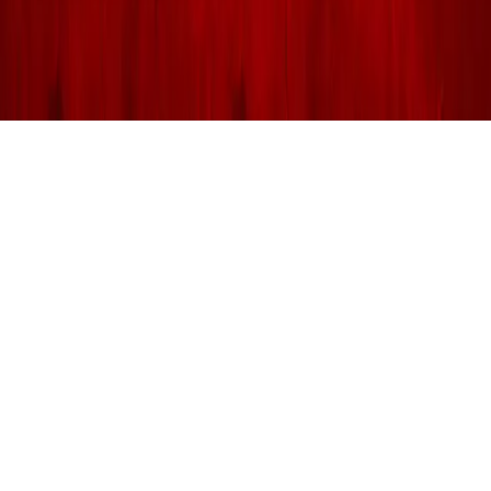
Nie masz konta?
Zarejestruj się
Platforma licencyjna | © 2025 Polski Związek Sportów
Wrotkarskich.
Regulamin
|
Polityka prywatności