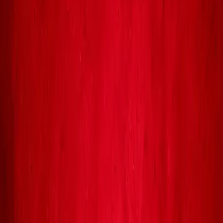
Platforma licencyjna
Polskiego Związku
Sportów Wrotkarskich
Panel logowania
Email
Hasło
Zaloguj
Przypomnij hasło
Nie masz konta?
Zarejestruj się